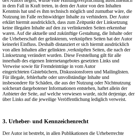
des Autors liegen, würde eine Haftungsverpflichtung ausschließlich
in dem Fall in Kraft treten, in dem der Autor von den Inhalten
Kenntnis hat und es ihm technisch möglich und zumutbar wäre, die
Nutzung im Falle rechtswidriger Inhalte zu verhindern. Der Autor
erklärt hiermit ausdrücklich, dass zum Zeitpunkt der Linksetzung
keine illegalen Inhalte auf den zu verlinkenden Seiten erkennbar
waren. Auf die aktuelle und zukünftige Gestaltung, die Inhalte oder
die Urheberschaft der gelinktenm, verknüpften Seiten hat der Autor
keinerlei Einfluss. Deshalb distanziert er sich hiermit ausdrücklich
von allen Inhalten aller gelinkten ,verknüpften Seiten, die nach der
Linksetzung verändert wurden. Diese Feststellung gilt für alle
innerhalb des eigenen Internetangebotes gesetzten Links und
Verweise sowie für Fremdeinträge in vom Autor
eingerichteten Gästebüchern, Diskussionsforen und Mailinglisten.
Für illegale, fehlerhafte oder unvollständige Inhalte und
insbesondere für Schäden, die aus der Nutzung oder Nichtnutzung
solcherart dargebotener Informationen entstehen, haftet allein der
Anbieter der Seite, auf welche verwiesen wurde, nicht derjenige, der
über Links auf die jeweilige Veröffentlichung lediglich verweist.
3. Urheber- und Kennzeichenrecht
Der Autor ist bestrebt, in allen Publikationen die Urheberrechte